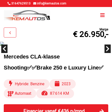
31647629513
info@kemautos.com
Marge
€ 26.950,-
Mercedes CLA-klasse
Shooting✅✅Brake 250 e Luxury Line✅
Hybride: Benzine
2023
Automaat
87.614 KM
Financier vanaf €436 p/mnd