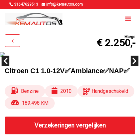
31647629513
info@kemautos.com
Marge
€ 2.250,-
Citroen C1 1.0-12V✅Ambiance✅NAP✅
Benzine
2010
Handgeschakeld
189.498 KM
Verzekeringen vergelijken